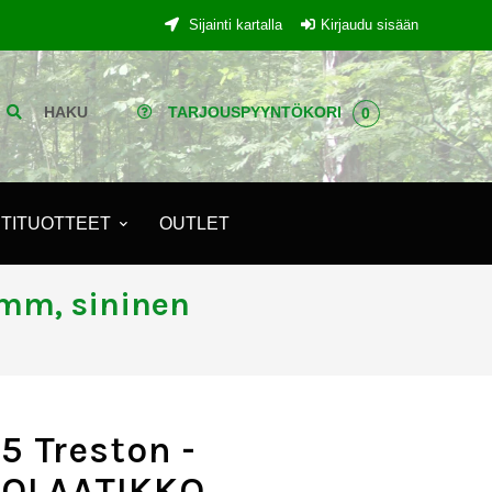
Sijainti kartalla
Kirjaudu sisään
HAKU
TARJOUSPYYNTÖKORI
0
TITUOTTEET
OUTLET
mm, sininen
5 Treston -
OLAATIKKO