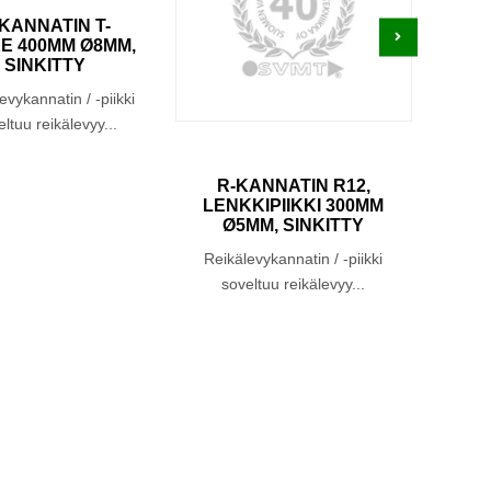
KANNATIN T-
KE 400MM Ø8MM,
SINKITTY
evykannatin / -piikki
ltuu reikälevyy...
R-KANNATIN R12,
R-
LENKKIPIIKKI 300MM
LEN
Ø5MM, SINKITTY
Ø
Reikälevykannatin / -piikki
Reikä
soveltuu reikälevyy...
sov