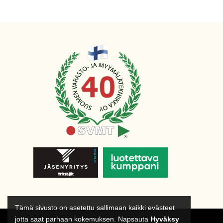
Tämä sivusto on asetettu sallimaan kaikki evästeet
jotta saat parhaan kokemuksen. Napsauta
Hyväksy