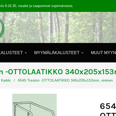
klo 9-16.30, noudot ja saapumiset sopimuksesta.
KALUSTEET
MYYMÄLÄKALUSTEET
MUUT MYYN
on -OTTOLAATIKKO 340x205x153
Kaikki
/
6545 Treston -OTTOLAATIKKO 340x205x153mm, sininen
654
OTT