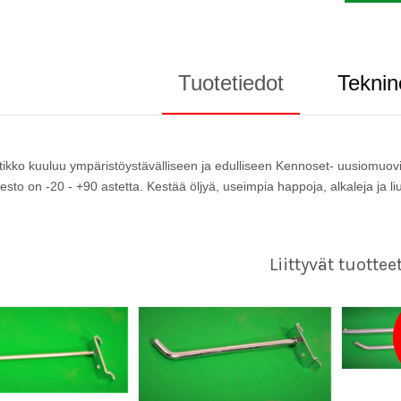
Tuotetiedot
Teknin
tikko kuuluu ympäristöystävälliseen ja edulliseen Kennoset- uusiomuov
to on -20 - +90 astetta. Kestää öljyä, useimpia happoja, alkaleja ja liu
Liittyvät tuottee