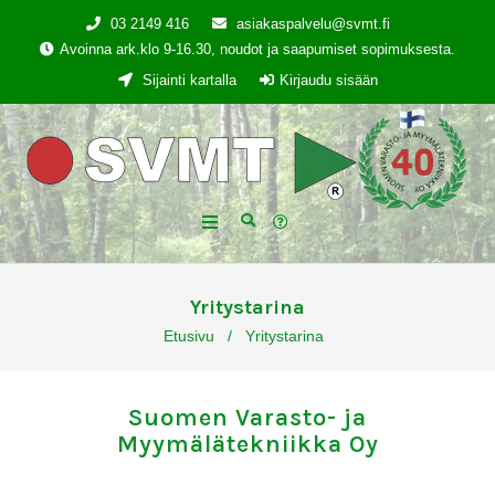
03 2149 416
asiakaspalvelu@svmt.fi
Avoinna ark.klo 9-16.30, noudot ja saapumiset sopimuksesta.
Sijainti kartalla
Kirjaudu sisään
Yritystarina
Etusivu
/
Yritystarina
Suomen Varasto- ja
Myymälätekniikka Oy