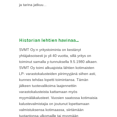
ja tarina jatkuu...
Historian lehtien havinaa…
SVMT Oy:n yritystoiminta on kestänyt
yhtäjaksoisesti jo yli 40 vuotta, sillä yritys on
toiminut samalla y-tunnuksella 9.5.1980 alkaen.
SVMT Oy toimi alkuajoista lähtien kotimaisten
LP- varastokalusteiden piirimyyjänä siihen asti,
kunnes tehdas lopetti toimintansa. Tämän
jälkeen tuotevalikoima laajennettiin
varastokalusteista kattamaan myös
myymäläkalusteet. Vuosien saatossa kotimaisia
kalustevalmistajia on joutunut lopettamaan
valmistuksensa kotimaassa, siirtämään
tuotantonsa ulkomaille tai myymään