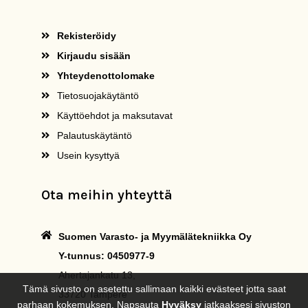
Rekisteröidy
Kirjaudu sisään
Yhteydenottolomake
Tietosuojakäytäntö
Käyttöehdot ja maksutavat
Palautuskäytäntö
Usein kysyttyä
Ota meihin yhteyttä
Suomen Varasto- ja Myymälätekniikka Oy
Y-tunnus: 0450977-9
Ahertajankatu 13,
Tämä sivusto on asetettu sallimaan kaikki evästeet jotta saat
33720 Tampere
parhaan kokemuksen. Napsauta
Hyväksy
jatkaaksesi sivuston