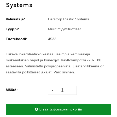
Systems
Valmistaja:
Perstorp Plastic Systems
Tyyppi:
Muut myyntituotteet
Tuotekoodi:
4533
Tukeva lokerolaatikko kestää useimpia kemikaaleja
mukaanlukien hapot ja koneöljyt. Käyttölämpötila -20- +80
asteeseen. Valmistettu polypropeenista. Lisätarviikkeena on
saatavilla poikittaiset jakajat. Väri: sininen.
-
+
Määrä:
Lisää tarjouspyyntökoriin