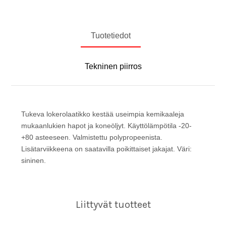
Tuotetiedot
Tekninen piirros
Tukeva lokerolaatikko kestää useimpia kemikaaleja
mukaanlukien hapot ja koneöljyt. Käyttölämpötila -20-
+80 asteeseen. Valmistettu polypropeenista.
Lisätarviikkeena on saatavilla poikittaiset jakajat. Väri:
sininen.
Liittyvät tuotteet