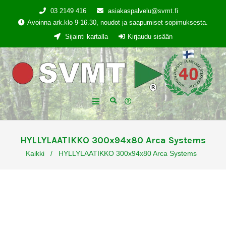
03 2149 416
asiakaspalvelu@svmt.fi
Avoinna ark.klo 9-16.30, noudot ja saapumiset sopimuksesta.
Sijainti kartalla
Kirjaudu sisään
HYLLYLAATIKKO 300x94x80 Arca Systems
Kaikki
/
HYLLYLAATIKKO 300x94x80 Arca Systems