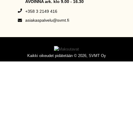
AVOINNA ark. klo 9.00 - 16.30
+358 3 2149 416
asiakaspalvelu@svmt.fi
Kaikki oikeudet pidätetään © 2026, SVMT Oy