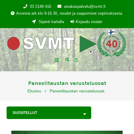
03 2149 416
asiakaspalvelu@svmt.fi
Avoinna ark.klo 9-16.30, noudot ja saapumiset sopimuksesta.
Sijainti kartalla
Kirjaudu sisään
Paneelitaustan varusteluosat
Etusivu
/
Paneelitaustan varusteluosat
SUOSITELLUT