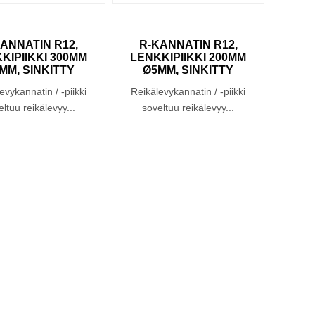
ANNATIN R12,
R-KANNATIN R12,
R
KIPIIKKI 300MM
LENKKIPIIKKI 200MM
NEL
MM, SINKITTY
Ø5MM, SINKITTY
evykannatin / -piikki
Reikälevykannatin / -piikki
N
ltuu reikälevyy...
soveltuu reikälevyy...