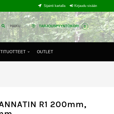
Sijainti kartalla
Kirjaudu sisään
HAKU
TARJOUSPYYNTÖKORI
0
TITUOTTEET
OUTLET
ANNATIN R1 200mm,
mm