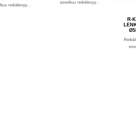
soveltuu reikälevyy...
tuu reikälevyy...
R-K
LENK
Ø5
Reikäl
sove