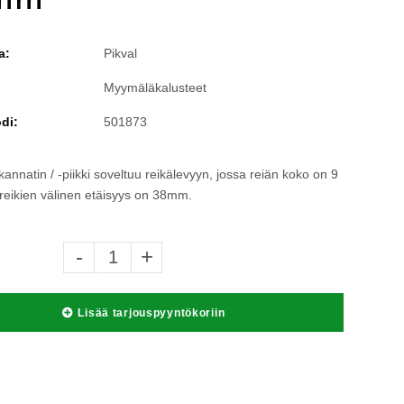
a:
Pikval
Myymäläkalusteet
di:
501873
annatin / -piikki soveltuu reikälevyyn, jossa reiän koko on 9
reikien välinen etäisyys on 38mm.
-
+
Lisää tarjouspyyntökoriin