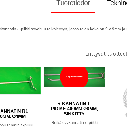
Tuotetiedot
Teknin
kannatin / -piikki soveltuu reikälevyyn, jossa reiän koko on 9 x 9mm ja
Liittyvät tuottee
Loppuunmyyty
R-KANNATIN T-
PIDIKE 400MM Ø8MM,
KANNATIN R1
SINKITTY
00MM, Ø4MM
Reikälevykannatin / -piikki
vykannatin / -piikki