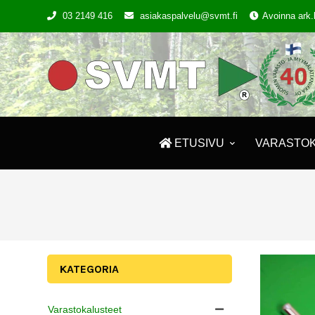
03 2149 416
asiakaspalvelu@svmt.fi
Avoinna ark.
ETUSIVU
VARASTO
KATEGORIA
Varastokalusteet