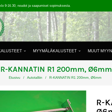
klo 9-16.30, noudot ja saapumiset sopimuksesta.
KALUSTEET
MYYMÄLÄKALUSTEET
MUUT MYYN
R-KANNATIN R1 200mm, Ø6mm
Etusivu
/
Autotalliin
/
R-KANNATIN R1 200mm, Ø6mm
R-K
Ø6