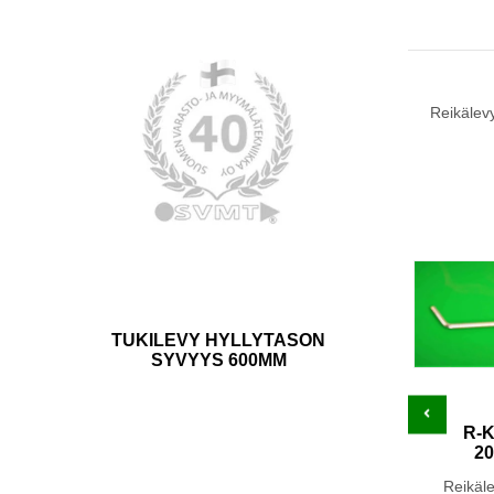
Reikälevy
TUKILEVY HYLLYTASON
SYVYYS 600MM
R-
2
Reikäle