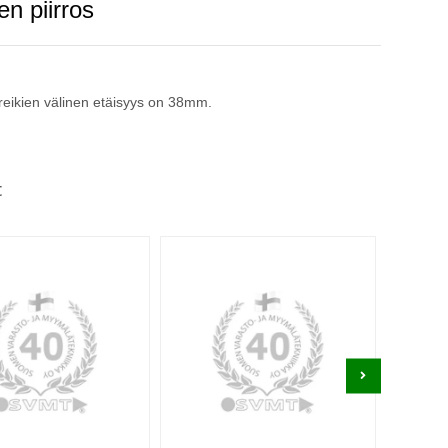
en piirros
 reikien välinen etäisyys on 38mm.
t