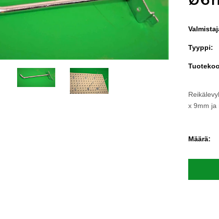
Valmistaj
Tyyppi:
Tuotekoo
Reikälevyk
x 9mm ja 
Määrä: