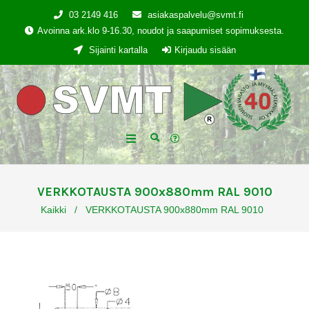
03 2149 416
asiakaspalvelu@svmt.fi
Avoinna ark.klo 9-16.30, noudot ja saapumiset sopimuksesta.
Sijainti kartalla
Kirjaudu sisään
VERKKOTAUSTA 900x880mm RAL 9010
Kaikki
/
VERKKOTAUSTA 900x880mm RAL 9010