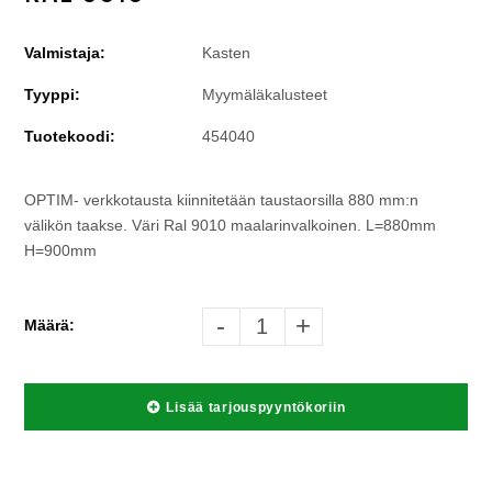
Valmistaja:
Kasten
Tyyppi:
Myymäläkalusteet
Tuotekoodi:
454040
OPTIM- verkkotausta kiinnitetään taustaorsilla 880 mm:n
välikön taakse. Väri Ral 9010 maalarinvalkoinen. L=880mm
H=900mm
-
+
Määrä:
Lisää tarjouspyyntökoriin