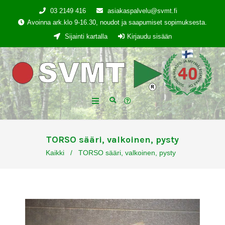
03 2149 416
asiakaspalvelu@svmt.fi
Avoinna ark.klo 9-16.30, noudot ja saapumiset sopimuksesta.
Sijainti kartalla
Kirjaudu sisään
TORSO sääri, valkoinen, pysty
Kaikki
/
TORSO sääri, valkoinen, pysty