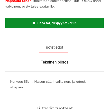
Napsauta tähän
ilmoitetaan sähköpostitse, kun TORSO sääri,
valkoinen, pysty tulee saataville.
Lisää tarjouspyyntökoriin
Tuotetiedot
Tekninen piirros
Korkeus 85cm. Naisen sääri, valkoinen, jalkaterä,
ylöspäin.
Liittyvät tuotteet