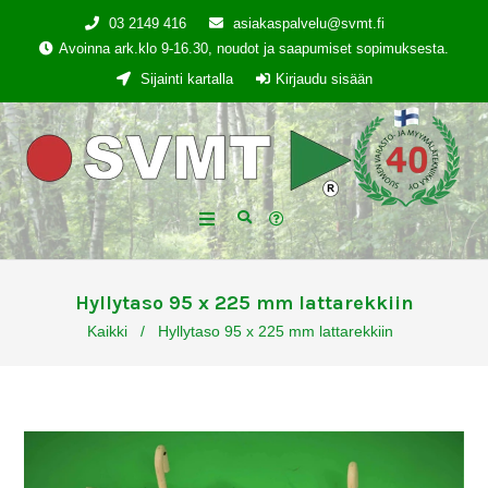
03 2149 416
asiakaspalvelu@svmt.fi
Avoinna ark.klo 9-16.30, noudot ja saapumiset sopimuksesta.
Sijainti kartalla
Kirjaudu sisään
Hyllytaso 95 x 225 mm lattarekkiin
Kaikki
/
Hyllytaso 95 x 225 mm lattarekkiin