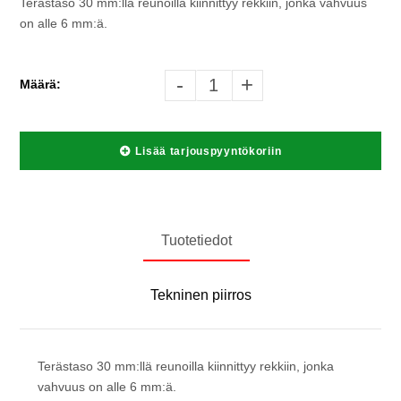
Terästaso 30 mm:llä reunoilla kiinnittyy rekkiin, jonka vahvuus
on alle 6 mm:ä.
-
+
Määrä:
Lisää tarjouspyyntökoriin
Tuotetiedot
Tekninen piirros
Terästaso 30 mm:llä reunoilla kiinnittyy rekkiin, jonka
vahvuus on alle 6 mm:ä.