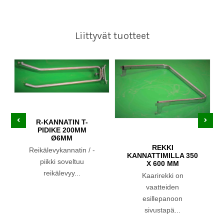
Liittyvät tuotteet
R-KANNATIN T-
PIDIKE 200MM
Ø6MM
REKKI
Reikälevykannatin / -
KANNATTIMILLA 350
piikki soveltuu
X 600 MM
reikälevyy...
Kaarirekki on
vaatteiden
esillepanoon
sivustapä...