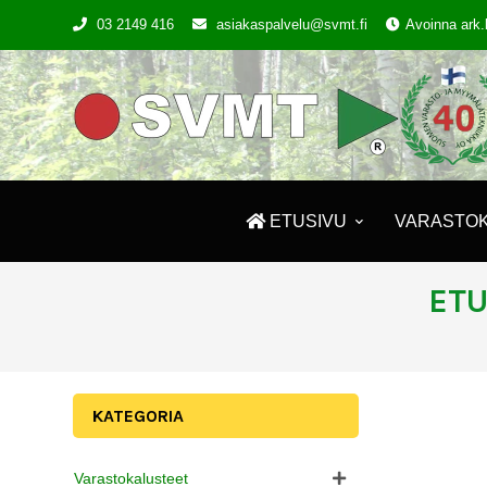
03 2149 416
asiakaspalvelu@svmt.fi
Avoinna ark.
ETUSIVU
VARASTO
ETU
KATEGORIA
Varastokalusteet