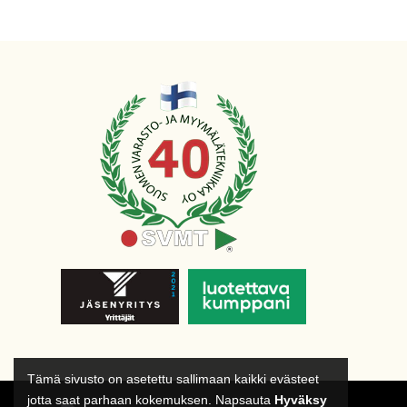
Tämä sivusto on asetettu sallimaan kaikki evästeet
jotta saat parhaan kokemuksen. Napsauta
Hyväksy