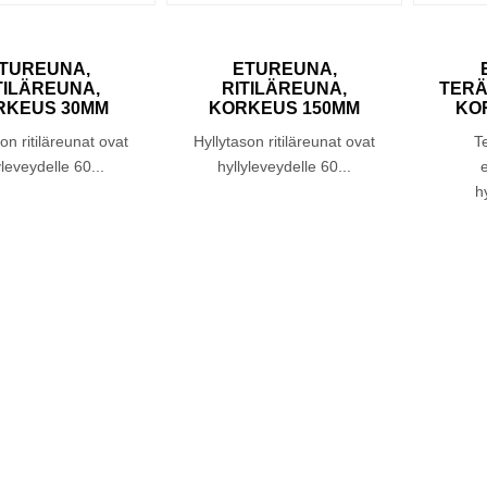
TUREUNA,
ETUREUNA,
TILÄREUNA,
RITILÄREUNA,
TERÄ
RKEUS 30MM
KORKEUS 150MM
KO
on ritiläreunat ovat
Hyllytason ritiläreunat ovat
T
yleveydelle 60...
hyllyleveydelle 60...
h