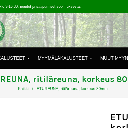
klo 9-16.30, noudot ja saapumiset sopimuksesta.
KALUSTEET
MYYMÄLÄKALUSTEET
MUUT MYYN
REUNA, ritiläreuna, korkeus 
Kaikki
/
ETUREUNA, ritiläreuna, korkeus 80mm
ETU
ko