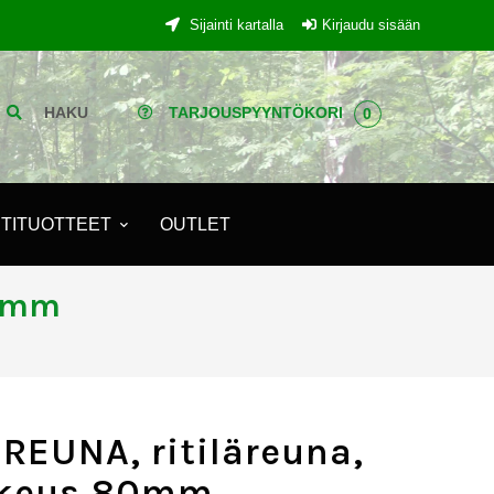
Sijainti kartalla
Kirjaudu sisään
HAKU
TARJOUSPYYNTÖKORI
0
TITUOTTEET
OUTLET
80mm
REUNA, ritiläreuna,
rkeus 80mm