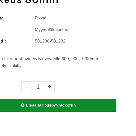
a:
Pikval
Myymäläkalusteet
di:
501230-501232
n ritiläreunat ovat hyllyleveydelle 600, 900, 1200mm.
ely: sinkitty.
-
+
Lisää tarjouspyyntökoriin