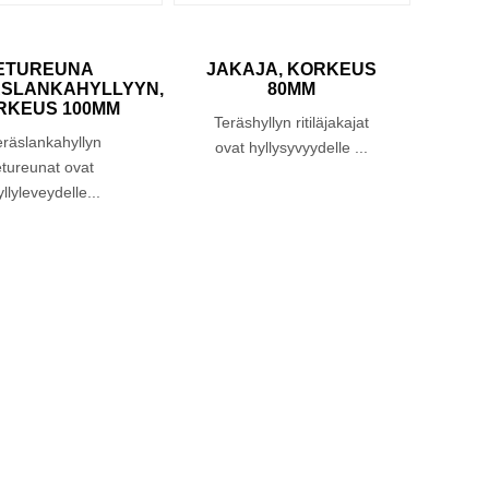
ETUREUNA
JAKAJA, KORKEUS
SLANKAHYLLYYN,
80MM
TER
RKEUS 100MM
KO
Teräshyllyn ritiläjakajat
eräslankahyllyn
Terä
ovat hyllysyvyydelle ...
etureunat ovat
ovat
yllyleveydelle...