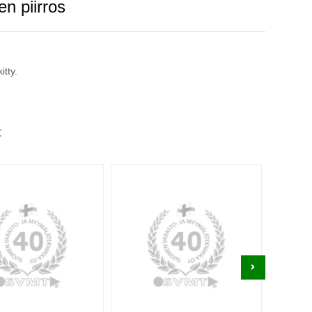
en piirros
itty.
t