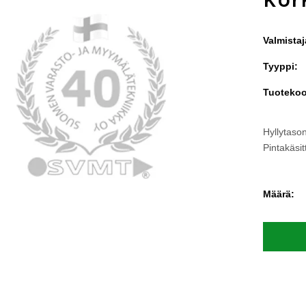
Valmistaj
Tyyppi:
Tuotekoo
Hyllytaso
Pintakäsitt
Määrä: