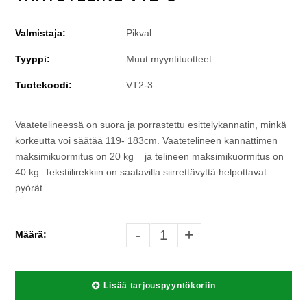
Valmistaja:
Pikval
Tyyppi:
Muut myyntituotteet
Tuotekoodi:
VT2-3
Vaatetelineessä on suora ja porrastettu esittelykannatin, minkä
korkeutta voi säätää 119- 183cm. Vaatetelineen kannattimen
maksimikuormitus on 20 kg ja telineen maksimikuormitus on
40 kg. Tekstiilirekkiin on saatavilla siirrettävyttä helpottavat
pyörät.
-
+
Määrä:
Lisää tarjouspyyntökoriin