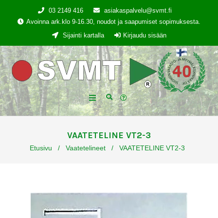
03 2149 416
asiakaspalvelu@svmt.fi
Avoinna ark.klo 9-16.30, noudot ja saapumiset sopimuksesta.
Sijainti kartalla
Kirjaudu sisään
VAATETELINE VT2-3
Etusivu
/
Vaatetelineet
/
VAATETELINE VT2-3