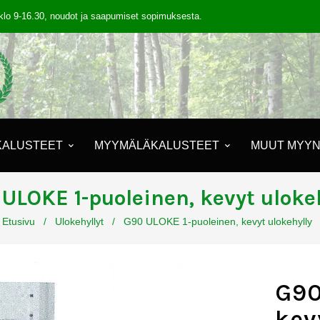
klo 9-16.30, noudot ja saapumiset sopimuksesta.
KALUSTEET
MYYMÄLÄKALUSTEET
MUUT MYYN
ULOKE 1-puoleinen, kevyt uloke
Etusivu
/
Ulokehyllyt
/
G90 ULOKE 1-puoleinen, kevyt ulokehylly
G90
kev