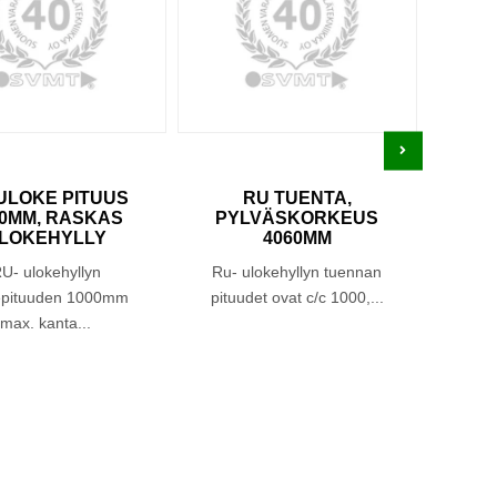
ULOKE PITUUS
RU TUENTA,
RU
00MM, RASKAS
PYLVÄSKORKEUS
8
LOKEHYLLY
4060MM
U- ulokehyllyn
Ru- ulokehyllyn tuennan
epituuden 1000mm
pituudet ovat c/c 1000,...
ulo
max. kanta...