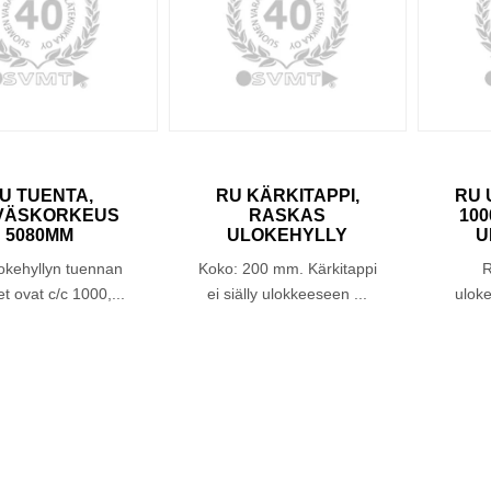
U TUENTA,
RU KÄRKITAPPI,
RU 
VÄSKORKEUS
RASKAS
10
5080MM
ULOKEHYLLY
U
okehyllyn tuennan
Koko: 200 mm. Kärkitappi
R
t ovat c/c 1000,...
ei siälly ulokkeeseen ...
ulok