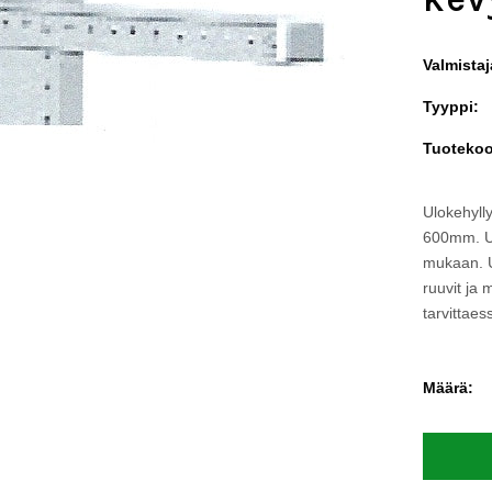
Valmistaj
Tyyppi:
Tuotekoo
Ulokehyll
600mm. Ul
mukaan. U
ruuvit ja 
tarvittaess
Määrä: