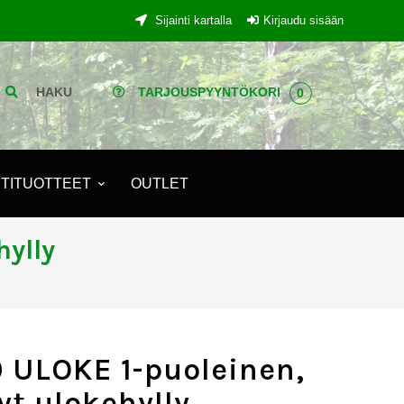
Sijainti kartalla
Kirjaudu sisään
HAKU
TARJOUSPYYNTÖKORI
0
TITUOTTEET
OUTLET
hylly
 ULOKE 1-puoleinen,
yt ulokehylly