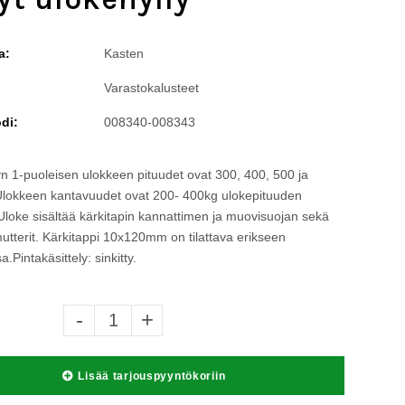
a:
Kasten
Varastokalusteet
di:
008340-008343
yn 1-puoleisen ulokkeen pituudet ovat 300, 400, 500 ja
okkeen kantavuudet ovat 200- 400kg ulokepituuden
loke sisältää kärkitapin kannattimen ja muovisuojan sekä
mutterit. Kärkitappi 10x120mm on tilattava erikseen
a.Pintakäsittely: sinkitty.
-
+
Lisää tarjouspyyntökoriin