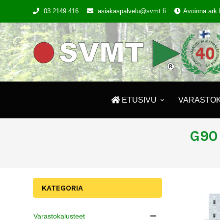
03 2149 416
asiakaspalvelu@svmt.fi
Avoinna ark.
ETUSIVU
VARASTO
G90 
KATEGORIA
Varastokalusteet