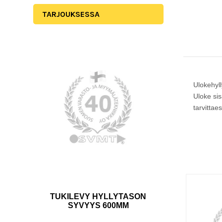
TARJOUKSESSA
Ulokehyl
Uloke sis
tarvittaes
TUKILEVY HYLLYTASON
SYVYYS 600MM