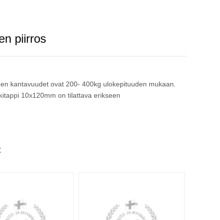
en piirros
keen kantavuudet ovat 200- 400kg ulokepituuden mukaan.
rkitappi 10x120mm on tilattava erikseen
t