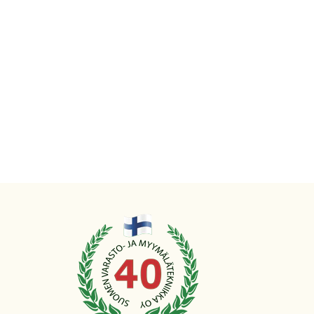
PYLVÄS, 1-
PUOLEINEN, KEVYT
ULOKEHYLLY
Ulokehyllyn 1-puoleisen
pylvään korkeudet ovat ...