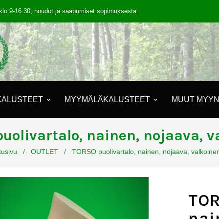
klo 9-16.30, noudot ja saapumiset sopimuksesta.
KALUSTEET
MYYMÄLÄKALUSTEET
MUUT MYYN
uolivartalo, nainen, nojaava, v
tusivu
/
OUTLET
/
TORSO puolivartalo, nainen, nojaava, valkoine
TOR
nai