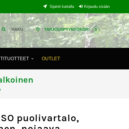
Sijainti kartalla
Kirjaudu sisään
HAKU
TARJOUSPYYNTÖKORI
0
TITUOTTEET
OUTLET
alkoinen
n
SO puolivartalo,
nen, nojaava,