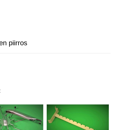
en piirros
t