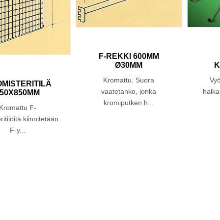
F-REKKI 600MM
Ø30MM
K
Kromattu. Suora
Vyö
OMISTERITILÄ
vaatetanko, jonka
halka
850X850MM
kromiputken h...
Kromattu F-
itilöitä kiinnitetään
F-y...