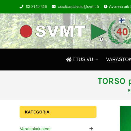
03 2149 416
asiakaspalvelu@svmt.fi
Avoinna ark.
ETUSIVU
VARASTO
TORSO p
E
KATEGORIA
Varastokalusteet