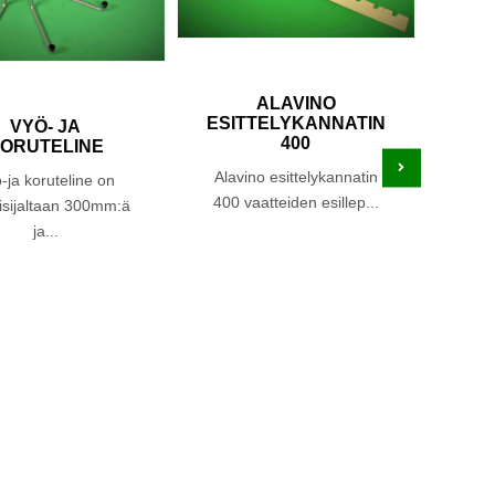
ALAVINO
ESITTELYKANNATIN
VYÖ- JA
400
ORUTELINE
Alavino esittelykannatin
-ja koruteline on
400 vaatteiden esillep...
isijaltaan 300mm:ä
ja...
K
P
Py
kor