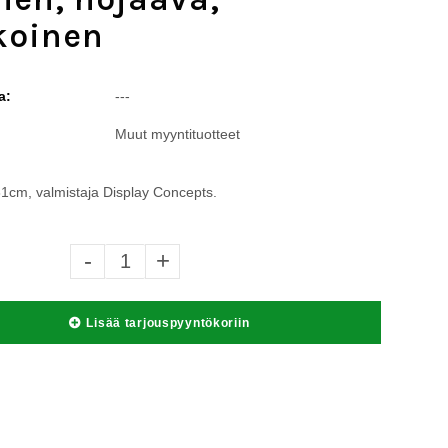
koinen
a:
---
Muut myyntituotteet
1cm, valmistaja Display Concepts.
-
+
Lisää tarjouspyyntökoriin