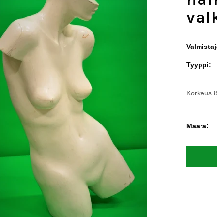
val
Valmistaj
Tyyppi:
Korkeus 8
Määrä: