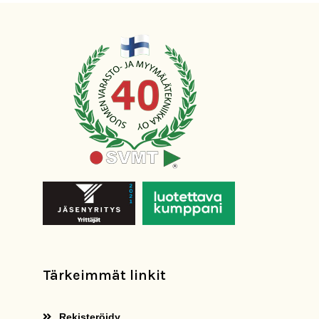
Tärkeimmät linkit
Rekisteröidy