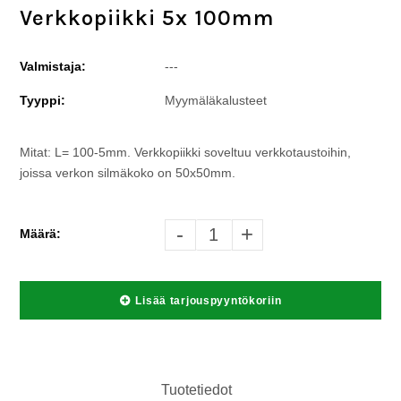
Verkkopiikki 5x 100mm
Valmistaja:
---
Tyyppi:
Myymäläkalusteet
Mitat: L= 100-5mm. Verkkopiikki soveltuu verkkotaustoihin,
joissa verkon silmäkoko on 50x50mm.
-
+
Määrä:
Lisää tarjouspyyntökoriin
Tuotetiedot