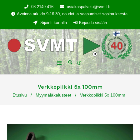
03 2149 416
asiakaspalvelu@svmt.fi
Avoinna ark.klo 9-16.30, noudot ja saapumiset sopimuksesta.
Sijainti kartalla
Kirjaudu sisään
Verkkopiikki 5x 100mm
Etusivu
/
Myymäläkalusteet
/
Verkkopiikki 5x 100mm