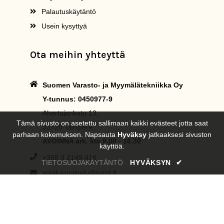
Palautuskäytäntö
Usein kysyttyä
Ota meihin yhteyttä
Suomen Varasto- ja Myymälätekniikka Oy
Y-tunnus: 0450977-9
Ahertajankatu 13,
Tämä sivusto on asetettu sallimaan kaikki evästeet jotta saat
33720 Tampere
parhaan kokemuksen. Napsauta
Hyväksy
jatkaaksesi sivuston
AVOINNA ark. klo 9.00 - 16.30
käyttöä.
+358 3 2149 416
TIETOSUOJAKÄYTÄNTÖ
HYVÄKSYN
✔
asiakaspalvelu@svmt.fi