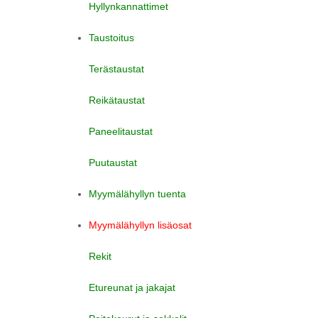
Hyllynkannattimet
Taustoitus
Terästaustat
Reikätaustat
Paneelitaustat
Puutaustat
Myymälähyllyn tuenta
Myymälähyllyn lisäosat
Rekit
Etureunat ja jakajat