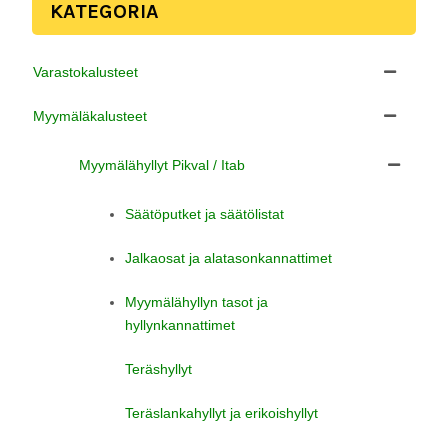
KATEGORIA
Varastokalusteet
Myymäläkalusteet
Myymälähyllyt Pikval / Itab
Säätöputket ja säätölistat
Jalkaosat ja alatasonkannattimet
Myymälähyllyn tasot ja
hyllynkannattimet
Teräshyllyt
Teräslankahyllyt ja erikoishyllyt