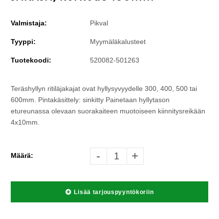
Valmistaja:
Pikval
Tyyppi:
Myymäläkalusteet
Tuotekoodi:
520082-501263
Teräshyllyn ritiläjakajat ovat hyllysyvyydelle 300, 400, 500 tai
600mm. Pintakäsittely: sinkitty Painetaan hyllytason
etureunassa olevaan suorakaiteen muotoiseen kiinnitysreikään
4x10mm.
-
+
Määrä:
Lisää tarjouspyyntökoriin