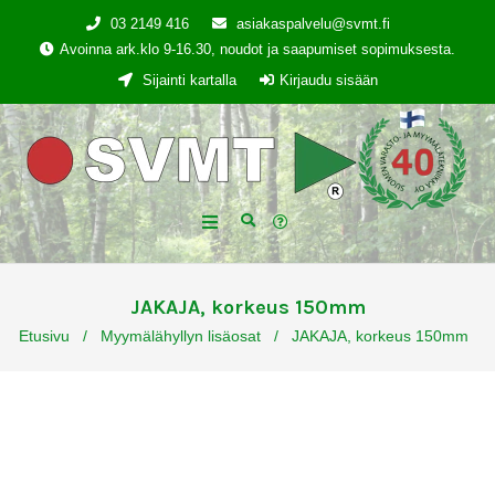
03 2149 416
asiakaspalvelu@svmt.fi
Avoinna ark.klo 9-16.30, noudot ja saapumiset sopimuksesta.
Sijainti kartalla
Kirjaudu sisään
JAKAJA, korkeus 150mm
Etusivu
/
Myymälähyllyn lisäosat
/
JAKAJA, korkeus 150mm