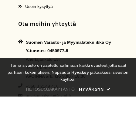
Usein kysyttyä
Ota meihin yhteyttä
Suomen Varasto- ja Myymälätekniikka Oy
Y-tunnus: 0450977-9
Ahertajankatu 13,
Tämä sivusto on asetettu sallimaan kaikki evästeet jotta saat
33720 Tampere
parhaan kokemuksen. Napsauta
Hyväksy
jatkaaksesi sivuston
AVOINNA ark. klo 9.00 - 16.30
käyttöä.
+358 3 2149 416
TIETOSUOJAKÄYTÄNTÖ
HYVÄKSYN
✔
asiakaspalvelu@svmt.fi
Kaikki oikeudet pidätetään © 2026, SVMT Oy