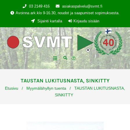
03 2149 416
asiakaspalvelu@svmt.fi
Avoinna ark.klo 9-16.30, noudot ja saapumiset sopimuksesta.
Sijainti kartalla
Kirjaudu sisään
TAUSTAN LUKITUSNASTA, SINKITTY
Etusivu
/
Myymälähyllyn tuenta
/
TAUSTAN LUKITUSNASTA,
SINKITTY