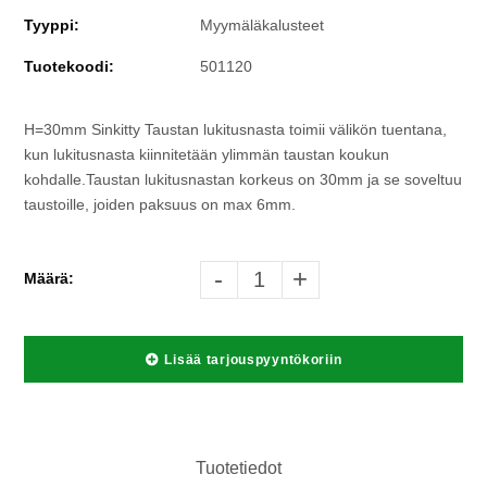
Tyyppi:
Myymäläkalusteet
Tuotekoodi:
501120
H=30mm Sinkitty Taustan lukitusnasta toimii välikön tuentana,
kun lukitusnasta kiinnitetään ylimmän taustan koukun
kohdalle.Taustan lukitusnastan korkeus on 30mm ja se soveltuu
taustoille, joiden paksuus on max 6mm.
-
+
Määrä:
Lisää tarjouspyyntökoriin
Tuotetiedot