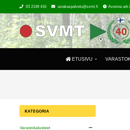
03 2149 416
asiakaspalvelu@svmt.fi
Avoinna ark.
ETUSIVU
VARASTO
KATEGORIA
Varastokalusteet