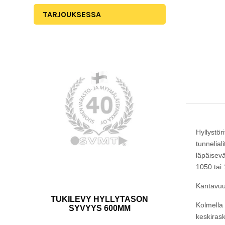
TARJOUKSESSA
Hyllystör
tunnelial
läpäisevä
1050 tai 
Kantavuus
TUKILEVY HYLLYTASON
Kolmella
SYVYYS 600MM
keskirask