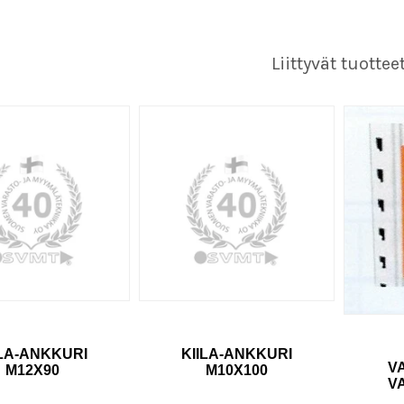
Liittyvät tuottee
ILA-ANKKURI
KIILA-ANKKURI
V
M12X90
M10X100
V