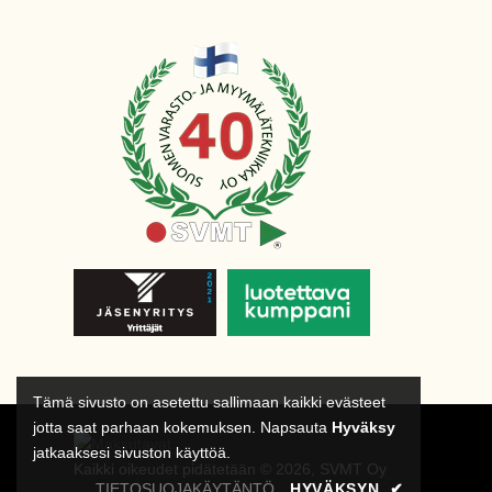
Tämä sivusto on asetettu sallimaan kaikki evästeet
jotta saat parhaan kokemuksen. Napsauta
Hyväksy
jatkaaksesi sivuston käyttöä.
Kaikki oikeudet pidätetään © 2026, SVMT Oy
TIETOSUOJAKÄYTÄNTÖ
HYVÄKSYN
✔