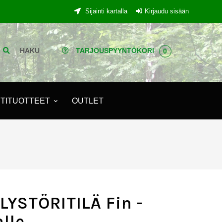
Sijainti kartalla
Kirjaudu sisään
HAKU
TARJOUSPYYNTÖKORI
0
TITUOTTEET
OUTLET
LYSTÖRITILÄ Fin -
alle