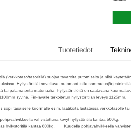
Tuotetiedot
Teknin
itilä (verkkotaso/tasoritilä) suojaa tavaroita putomiselta ja niitä käytetä
ituksissa. Hyllystöritilät soveltuvat automaattisilla sammutusjärjestelmill
ä tai palamatonta materiaalia. Hyllystöritilöitä on saatavana kuormal
1100mm syvinä. Fin-lavalle tarkoitetun hyllystöritilän leveys 1125mm.
 sopii tasaiselle kuormalle esim. laatikoita lastatessa verkkotasolle tai 
 pohjavahvikkeella vahvistettuna kevyt hyllystöritilä kantaa 500
as hyllystöritilä kantaa 800kg. Kuudella pohjavahvikkeella vahvistett