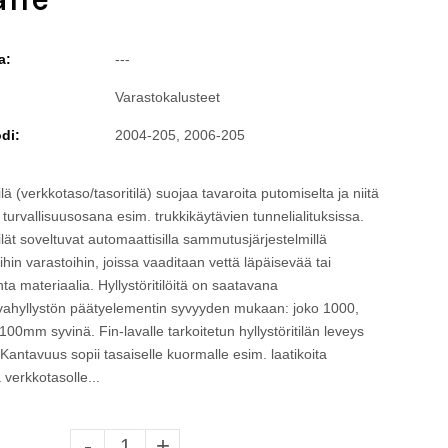
a:
---
Varastokalusteet
di:
2004-205, 2006-205
tilä (verkkotaso/tasoritilä) suojaa tavaroita putomiselta ja niitä
turvallisuusosana esim. trukkikäytävien tunnelialituksissa.
tilät soveltuvat automaattisilla sammutusjärjestelmillä
ihin varastoihin, joissa vaaditaan vettä läpäisevää tai
a materiaalia. Hyllystöritilöitä on saatavana
ahyllystön päätyelementin syvyyden mukaan: joko 1000,
100mm syvinä. Fin-lavalle tarkoitetun hyllystöritilän leveys
antavuus sopii tasaiselle kuormalle esim. laatikoita
 verkkotasolle...
-
+