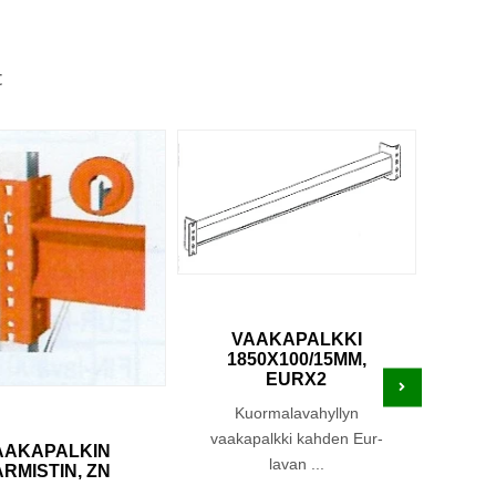
t
VAAKAPALKKI
V
1850X100/15MM,
3
EURX2
FI
Kuormalavahyllyn
K
vaakapalkki kahden Eur-
vaak
AAKAPALKIN
lavan ...
ARMISTIN, ZN