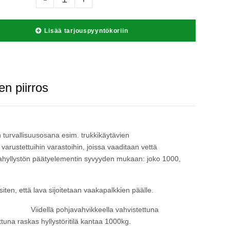
Lisää tarjouspyyntökoriin
en piirros
än turvallisuusosana esim. trukkikäytävien
ä varustettuihin varastoihin, joissa vaaditaan vettä
avahyllystön päätyelementin syvyyden mukaan: joko 1000,
siten, että lava sijoitetaan vaakapalkkien päälle.
kg. Viidellä pohjavahvikkeella vahvistettuna
una raskas hyllystöritilä kantaa 1000kg.