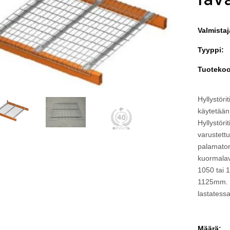
Valmistaj
Tyyppi:
Tuotekoo
Hyllystöri
käytetään 
Hyllystöri
varustettu
palamatont
kuormalav
1050 tai 1
1125mm. K
lastatessa
Määrä: