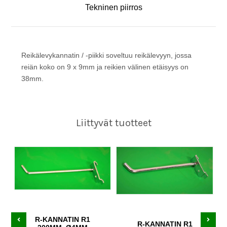
Tekninen piirros
Reikälevykannatin / -piikki soveltuu reikälevyyn, jossa
reiän koko on 9 x 9mm ja reikien välinen etäisyys on
38mm.
Liittyvät tuotteet
R-KANNATIN R1
R-KANNATIN R1