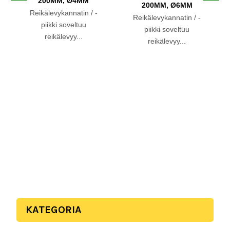
200MM, Ø4MM
200MM, Ø6MM
Reikälevykannatin / -
Reikälevykannatin / -
piikki soveltuu
piikki soveltuu
reikälevyy...
reikälevyy...
KATEGORIA