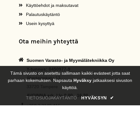
Käyttöehdot ja maksutavat
Palautuskäytäntö
Usein kysyttyä
Ota meihin yhteyttä
Suomen Varasto- ja Myymälätekniikka Oy
Y-tunnus: 0450977-9
Tämä sivusto on asetettu sallimaan kaikki evästeet jotta saat
Ahertajankatu 13,
parhaan kokemuksen. Napsauta
Hyväksy
jatkaaksesi sivuston
33720 Tampere
käyttöä.
AVOINNA ark. klo 9.00 - 16.30
TIETOSUOJAKÄYTÄNTÖ
HYVÄKSYN
✔
+358 3 2149 416
asiakaspalvelu@svmt.fi