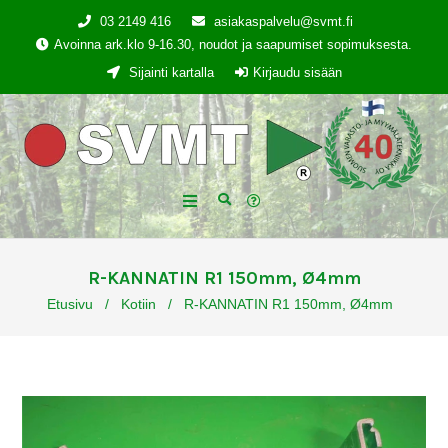
03 2149 416
asiakaspalvelu@svmt.fi
Avoinna ark.klo 9-16.30, noudot ja saapumiset sopimuksesta.
Sijainti kartalla
Kirjaudu sisään
R-KANNATIN R1 150mm, Ø4mm
Etusivu
/
Kotiin
/
R-KANNATIN R1 150mm, Ø4mm