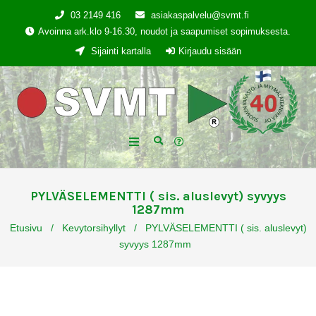
03 2149 416
asiakaspalvelu@svmt.fi
Avoinna ark.klo 9-16.30, noudot ja saapumiset sopimuksesta.
Sijainti kartalla
Kirjaudu sisään
PYLVÄSELEMENTTI ( sis. aluslevyt) syvyys
1287mm
Etusivu
/
Kevytorsihyllyt
/
PYLVÄSELEMENTTI ( sis. aluslevyt)
syvyys 1287mm