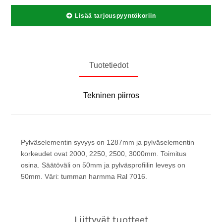
Lisää tarjouspyyntökoriin
Tuotetiedot
Tekninen piirros
Pylväselementin syvyys on 1287mm ja pylväselementin
korkeudet ovat 2000, 2250, 2500, 3000mm. Toimitus
osina. Säätöväli on 50mm ja pylväsprofiilin leveys on
50mm. Väri: tumman harmma Ral 7016.
Liittyvät tuotteet