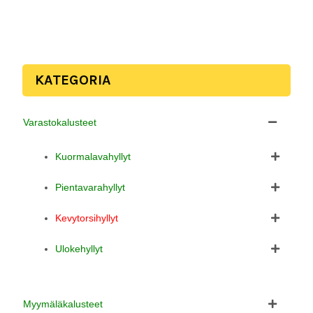
KATEGORIA
Varastokalusteet
Kuormalavahyllyt
Pientavarahyllyt
Kevytorsihyllyt
Ulokehyllyt
Myymäläkalusteet