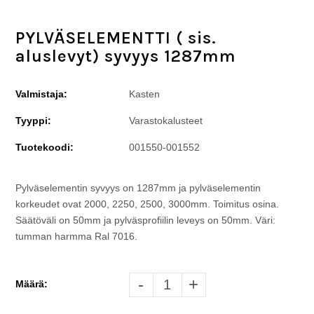
PYLVÄSELEMENTTI ( sis.
aluslevyt) syvyys 1287mm
Valmistaja:
Kasten
Tyyppi:
Varastokalusteet
Tuotekoodi:
001550-001552
Pylväselementin syvyys on 1287mm ja pylväselementin
korkeudet ovat 2000, 2250, 2500, 3000mm. Toimitus osina.
Säätöväli on 50mm ja pylväsprofiilin leveys on 50mm. Väri:
tumman harmma Ral 7016.
-
+
Määrä: