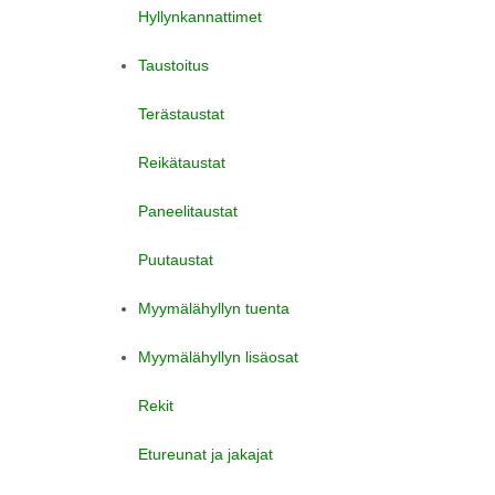
Hyllynkannattimet
Taustoitus
Terästaustat
Reikätaustat
Paneelitaustat
Puutaustat
Myymälähyllyn tuenta
Myymälähyllyn lisäosat
Rekit
Etureunat ja jakajat