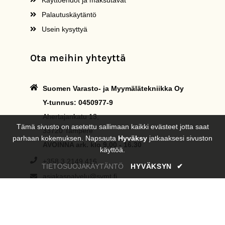
Käyttöehdot ja maksutavat
Palautuskäytäntö
Usein kysyttyä
Ota meihin yhteyttä
Suomen Varasto- ja Myymälätekniikka Oy
Y-tunnus: 0450977-9
Ahertajankatu 13,
Tämä sivusto on asetettu sallimaan kaikki evästeet jotta saat
33720 Tampere
parhaan kokemuksen. Napsauta
Hyväksy
jatkaaksesi sivuston
AVOINNA ark. klo 9.00 - 16.30
käyttöä.
+358 3 2149 416
TIETOSUOJAKÄYTÄNTÖ
HYVÄKSYN
✔
asiakaspalvelu@svmt.fi