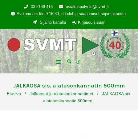
03 2149 416
asiakaspalvelu@svmt.fi
Avoinna ark.klo 9-16.30, noudot ja saapumiset sopimuksesta.
Sijainti kartalla
Kirjaudu sisään
JALKAOSA sis. alatasonkannatin 500mm
Etusivu
/
Jalkaosat ja alatasonkannattimet
/
JALKAOSA sis.
alatasonkannatin 500mm