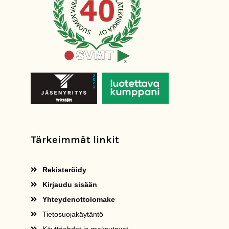
Tärkeimmät linkit
Rekisteröidy
Kirjaudu sisään
Yhteydenottolomake
Tietosuojakäytäntö