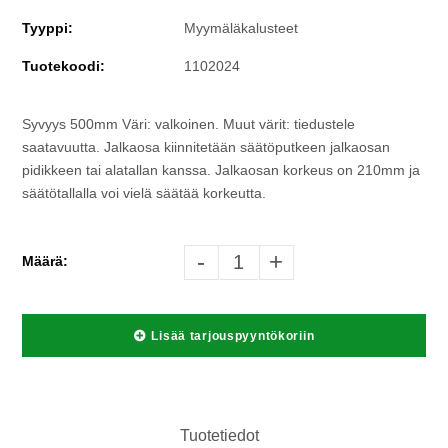
Tyyppi:
Myymäläkalusteet
Tuotekoodi:
1102024
Syvyys 500mm Väri: valkoinen. Muut värit: tiedustele
saatavuutta. Jalkaosa kiinnitetään säätöputkeen jalkaosan
pidikkeen tai alatallan kanssa. Jalkaosan korkeus on 210mm ja
säätötallalla voi vielä säätää korkeutta.
-
+
Määrä:
Lisää tarjouspyyntökoriin
Tuotetiedot