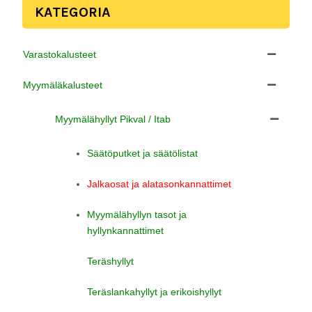
KATEGORIA
Varastokalusteet
Myymäläkalusteet
Myymälähyllyt Pikval / Itab
Säätöputket ja säätölistat
Jalkaosat ja alatasonkannattimet
Myymälähyllyn tasot ja
hyllynkannattimet
Teräshyllyt
Teräslankahyllyt ja erikoishyllyt